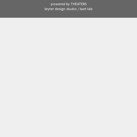
powered by THEATERS
bryter design studio / bart-lab