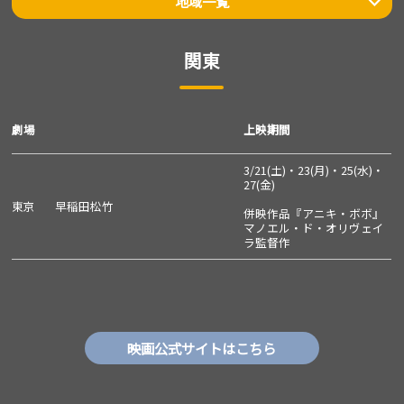
地域一覧
関東
関東
北海道・東北
甲信越・北陸
劇場
上映期間
中部
3/21(土)・23(月)・25(水)・
関西
27(金)
東京
早稲田松竹
中国・四国
併映作品『アニキ・ボボ』
マノエル・ド・オリヴェイ
ラ監督作
九州・沖縄
映画公式サイトはこちら