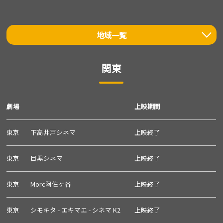
地域一覧
関東
関東
北海道・東北
甲信越・北陸
劇場
上映期間
中部
東京
下高井戸シネマ
上映終了
関西
中国・四国
東京
目黒シネマ
上映終了
九州・沖縄
東京
Morc阿佐ヶ谷
上映終了
東京
シモキタ - エキマエ - シネマ K2
上映終了