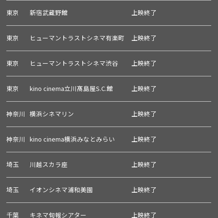
東京
新宿武蔵野館
上映終了
東京
ヒューマントラストシネマ有楽町
上映終了
東京
ヒューマントラストシネマ渋谷
上映終了
東京
kino cinema立川髙島屋S.C.館
上映終了
神奈川
横浜シネマリン
上映終了
神奈川
kino cinema横浜みなとみらい
上映終了
埼玉
川越スカラ座
上映終了
埼玉
イオンシネマ浦和美園
上映終了
千葉
キネマ旬報シアター
上映終了