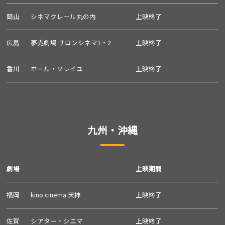
岡山
シネマクレール丸の内
上映終了
広島
夢売劇場 サロンシネマ1・2
上映終了
香川
ホール・ソレイユ
上映終了
九州・沖縄
劇場
上映期間
福岡
kino cinema 天神
上映終了
佐賀
シアター・シエマ
上映終了