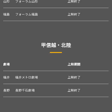
山形
フォーラム山形
上映終了
福島
フォーラム福島
上映終了
甲信越・北陸
劇場
上映期間
福井
福井メトロ劇場
上映終了
長野
長野千石劇場
上映終了