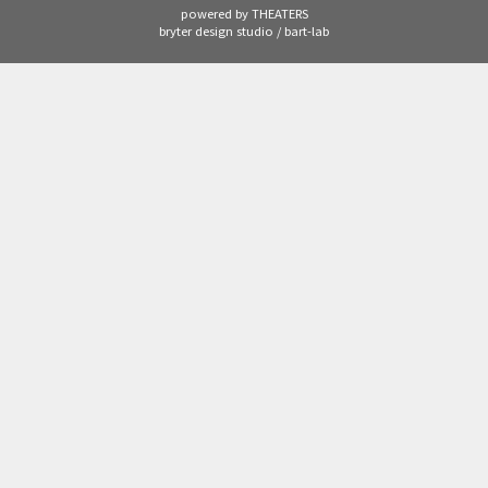
powered by THEATERS
bryter design studio / bart-lab