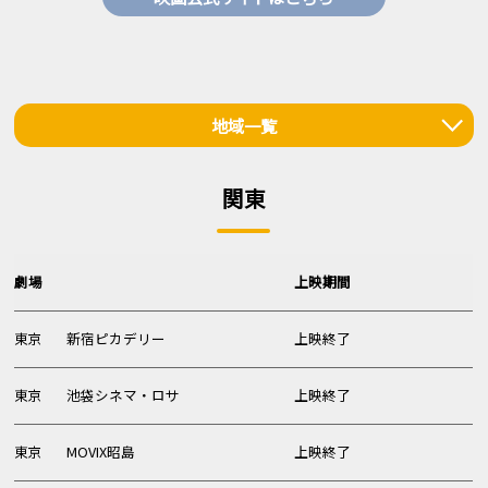
地域一覧
関東
関東
北海道・東北
甲信越・北陸
劇場
上映期間
中部
東京
新宿ピカデリー
上映終了
関西
中国・四国
東京
池袋シネマ・ロサ
上映終了
九州・沖縄
東京
MOVIX昭島
上映終了