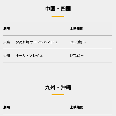
中国・四国
劇場
上映期間
広島
夢売劇場 サロンシネマ1・2
7/17(金) 〜
香川
ホール・ソレイユ
8/7(金) 〜
九州・沖縄
劇場
上映期間