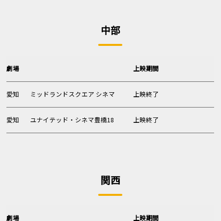
中部
劇場
上映期間
愛知
ミッドランドスクエア シネマ
上映終了
愛知
ユナイテッド・シネマ豊橋18
上映終了
関西
劇場
上映期間