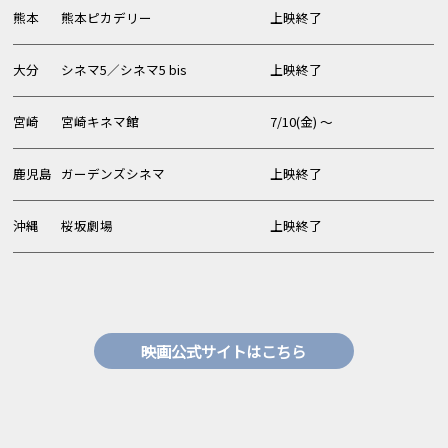
熊本
熊本ピカデリー
上映終了
大分
シネマ5／シネマ5 bis
上映終了
宮崎
宮崎キネマ館
7/10(金) 〜
鹿児島
ガーデンズシネマ
上映終了
沖縄
桜坂劇場
上映終了
映画公式サイトはこちら