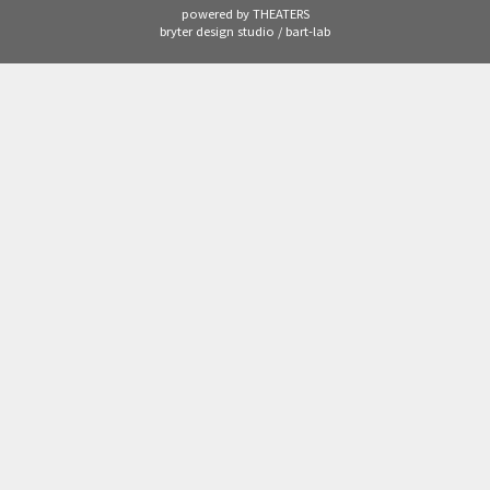
powered by THEATERS
bryter design studio / bart-lab