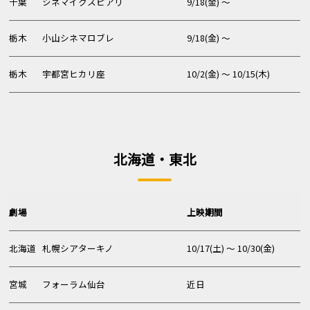
千葉
シネマイクスピアリ
9/18(金) 〜
栃木
小山シネマロブレ
9/18(金) 〜
栃木
宇都宮ヒカリ座
10/2(金) 〜 10/15(木)
北海道・東北
劇場
上映期間
北海道
札幌シアターキノ
10/17(土) 〜 10/30(金)
宮城
フォーラム仙台
近日