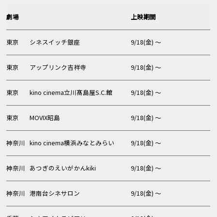
甲信越・北陸
劇場
上映期間
中部
東京
シネスイッチ銀座
9/18(金) 〜
関西
中国・四国
東京
アップリンク吉祥寺
9/18(金) 〜
九州・沖縄
東京
kino cinema立川髙島屋S.C.館
9/18(金) 〜
東京
MOVIX昭島
9/18(金) 〜
神奈川
kino cinema横浜みなとみらい
9/18(金) 〜
神奈川
あつぎのえいがかんkiki
9/18(金) 〜
神奈川
港南台シネサロン
9/18(金) 〜