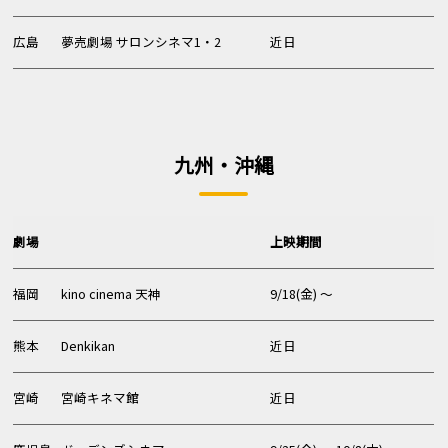
広島
夢売劇場 サロンシネマ1・2
近日
九州・沖縄
劇場
上映期間
福岡
kino cinema 天神
9/18(金) 〜
熊本
Denkikan
近日
宮崎
宮崎キネマ館
近日