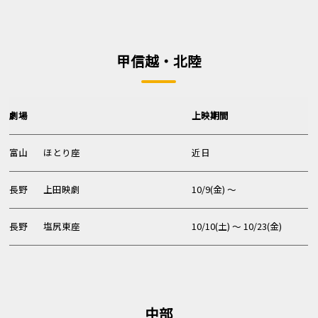
甲信越・北陸
劇場
上映期間
富山
ほとり座
近日
長野
上田映劇
10/9(金) 〜
長野
塩尻東座
10/10(土) 〜 10/23(金)
中部