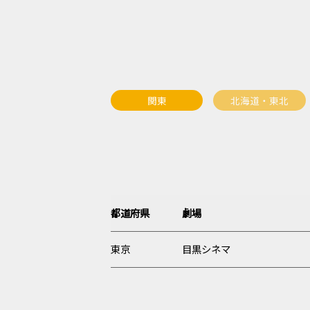
関東
北海道・東北
都道府県
劇場
東京
目黒シネマ