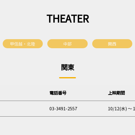
THEATER
甲信越・北陸
中部
関西
関東
電話
番号
上映期間
03-3491-2557
10/12(水) 〜 