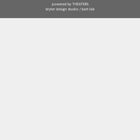
powered by THEATERS
bryter design studio / bart-lab